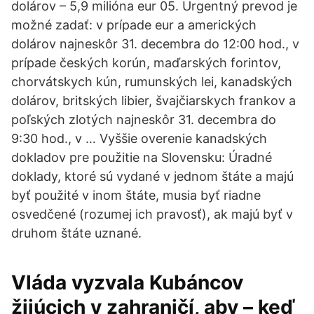
dolárov – 5,9 milióna eur 05. Urgentný prevod je
možné zadať: v prípade eur a amerických
dolárov najneskôr 31. decembra do 12:00 hod., v
prípade českých korún, maďarských forintov,
chorvátskych kún, rumunských lei, kanadských
dolárov, britských libier, švajčiarskych frankov a
poľských zlotých najneskôr 31. decembra do
9:30 hod., v … Vyššie overenie kanadských
dokladov pre použitie na Slovensku: Úradné
doklady, ktoré sú vydané v jednom štáte a majú
byť použité v inom štáte, musia byť riadne
osvedčené (rozumej ich pravosť), ak majú byť v
druhom štáte uznané.
Vláda vyzvala Kubáncov
žijúcich v zahraničí, aby – keď