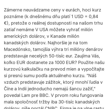
Zámerne neuvádzame ceny v eurách, hoci kurz
poznáme (k dnešnému dňu platí 1 USD = 0,84
€), pretože o reálnej dostupnosti na našom trhu
zatiaľ nemáme V USA môžete vyhrať milión
amerických dolárov, v Kanade milión
kanadských dolárov. Najhoršie je na tom
Macedónsko, tamojšia výhra tri milióny denárov
predstavuje necelých 50-tisíc eur. Zaujíma Vás,
koľko EUR dostanete za 1000 EUR? Použite našu
kurzovú kalkulačku na prevod mien a vypočítajte
si presnú sumu podľa aktuálneho kurzu. "Náš
vzduch predstavuje zážitok, ktorý mnohí ľudia v
Číne a Indii jednoducho nemajú šancu zažiť,"
povedal Lam pre BBC. V prvom roku fungovania
mala spoločnosť tržby iba 30-tisíc kanadských
dolárov, píše portál CNBC. Firma je na vlne rastu.