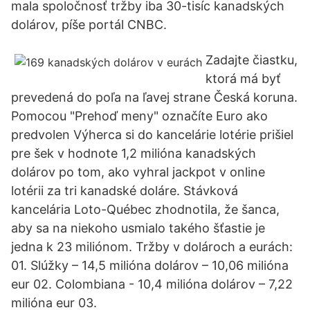
mala spoločnosť tržby iba 30-tisíc kanadských
dolárov, píše portál CNBC.
Zadajte čiastku,
ktorá má byť
prevedená do poľa na ľavej strane Česká koruna.
Pomocou "Prehoď meny" označíte Euro ako
predvolen Výherca si do kancelárie lotérie prišiel
pre šek v hodnote 1,2 milióna kanadských
dolárov po tom, ako vyhral jackpot v online
lotérii za tri kanadské doláre. Stávková
kancelária Loto-Québec zhodnotila, že šanca,
aby sa na niekoho usmialo takého šťastie je
jedna k 23 miliónom. Tržby v dolároch a eurách:
01. Slúžky – 14,5 milióna dolárov – 10,06 milióna
eur 02. Colombiana - 10,4 milióna dolárov – 7,22
milióna eur 03.