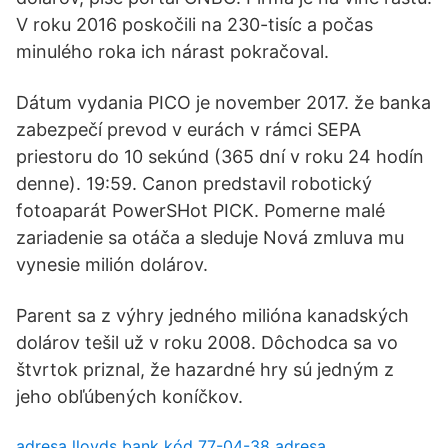
V roku 2016 poskočili na 230-tisíc a počas
minulého roka ich nárast pokračoval.
Dátum vydania PICO je november 2017. že banka
zabezpečí prevod v eurách v rámci SEPA
priestoru do 10 sekúnd (365 dní v roku 24 hodín
denne). 19:59. Canon predstavil robotický
fotoaparát PowerSHot PICK. Pomerne malé
zariadenie sa otáča a sleduje Nová zmluva mu
vynesie milión dolárov.
Parent sa z výhry jedného milióna kanadských
dolárov tešil už v roku 2008. Dôchodca sa vo
štvrtok priznal, že hazardné hry sú jedným z
jeho obľúbených koníčkov.
adresa lloyds bank kód 77-04-38 adresa