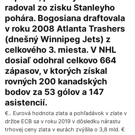
radoval zo zisku Stanleyho
pohára. Bogosiana draftovala
v roku 2008 Atlanta Trashers
(dnešný Winnipeg Jets) z
celkového 3. miesta. V NHL
dosiaľ odohral celkovo 664
zápasov, v ktorých získal
rovných 200 kanadských
bodov za 53 gólov a 147
asistencií.
€.. Eurová hodnota zlata a pohľadávok v zlate v
držbe ECB sa v roku 2019 v dôsledku nárastu
trhovej ceny zlata v eurách zvýšila o 3,8 mld. €