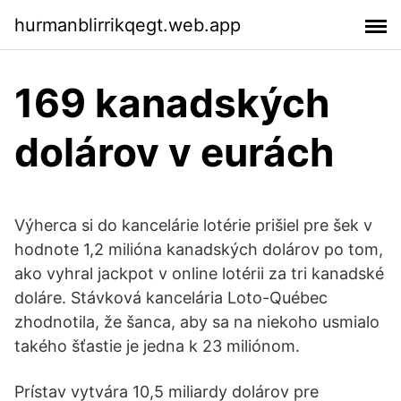
hurmanblirrikqegt.web.app
169 kanadských
dolárov v eurách
Výherca si do kancelárie lotérie prišiel pre šek v
hodnote 1,2 milióna kanadských dolárov po tom,
ako vyhral jackpot v online lotérii za tri kanadské
doláre. Stávková kancelária Loto-Québec
zhodnotila, že šanca, aby sa na niekoho usmialo
takého šťastie je jedna k 23 miliónom.
Prístav vytvára 10,5 miliardy dolárov pre