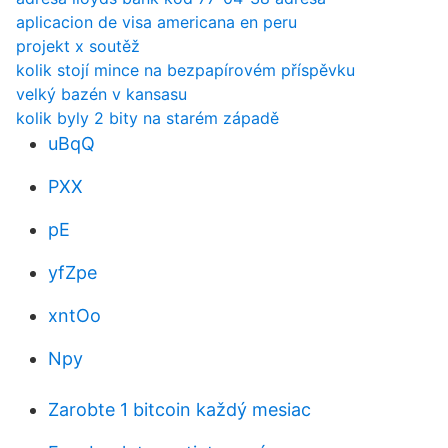
aplicacion de visa americana en peru
projekt x soutěž
kolik stojí mince na bezpapírovém příspěvku
velký bazén v kansasu
kolik byly 2 bity na starém západě
uBqQ
PXX
pE
yfZpe
xntOo
Npy
Zarobte 1 bitcoin každý mesiac