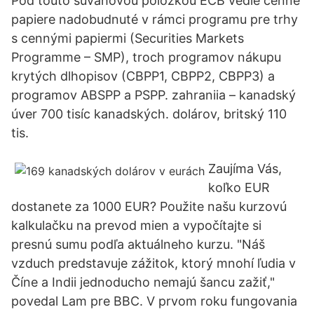
Pod touto súvahovou položkou ECB vedie cenné
papiere nadobudnuté v rámci programu pre trhy
s cennými papiermi (Securities Markets
Programme – SMP), troch programov nákupu
krytých dlhopisov (CBPP1, CBPP2, CBPP3) a
programov ABSPP a PSPP. zahraniia – kanadský
úver 700 tisíc kanadských. dolárov, britský 110
tis.
Zaujíma Vás,
koľko EUR
dostanete za 1000 EUR? Použite našu kurzovú
kalkulačku na prevod mien a vypočítajte si
presnú sumu podľa aktuálneho kurzu. "Náš
vzduch predstavuje zážitok, ktorý mnohí ľudia v
Číne a Indii jednoducho nemajú šancu zažiť,"
povedal Lam pre BBC. V prvom roku fungovania