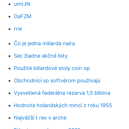
umtJN
DaFZM
rrw
Čo je jedna miliarda naira
Sec žiadne akčné listy
Použité biliardové stoly coin op
Obchodníci so softvérom používajú
Vysvetlená federálna rezerva 1,5 bilióna
Hodnota holandských mincí z roku 1955
Najväčší t rex v arche