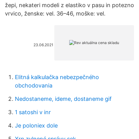
žepi, nekateri modeli z elastiko v pasu in potezno
vrvico, ženske: vel. 36–46, moške: vel.
23.06.2021
Elitná kalkulačka nebezpečného
obchodovania
Nedostaneme, ideme, dostaneme gif
1 satoshi v inr
Je poloniex dole
Xrp zvlnené správy sek