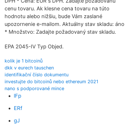
DPH * Cena: EUR s DPH. Zadajte požadovanú
cenu tovaru. Ak klesne cena tovaru na túto
hodnotu alebo nižšiu, bude Vám zaslané
upozornenie e-mailom. Aktuálny stav skladu: áno
* Množstvo: Zadajte požadovaný stav skladu.
EPA 2045-IV Typ Objed.
kolik je 1 bitcoinů
dkk v eurech tauschen
identifikační číslo dokumentu
investujte do bitcoinů nebo ethereum 2021
nano s podporované mince
lFp
ERf
gJ