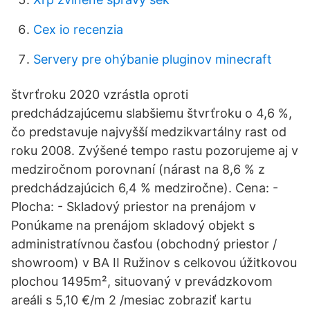
Cex io recenzia
Servery pre ohýbanie pluginov minecraft
štvrťroku 2020 vzrástla oproti
predchádzajúcemu slabšiemu štvrťroku o 4,6 %,
čo predstavuje najvyšší medzikvartálny rast od
roku 2008. Zvýšené tempo rastu pozorujeme aj v
medziročnom porovnaní (nárast na 8,6 % z
predchádzajúcich 6,4 % medziročne). Cena: -
Plocha: - Skladový priestor na prenájom v
Ponúkame na prenájom skladový objekt s
administratívnou časťou (obchodný priestor /
showroom) v BA II Ružinov s celkovou úžitkovou
plochou 1495m², situovaný v prevádzkovom
areáli s 5,10 €/m 2 /mesiac zobraziť kartu