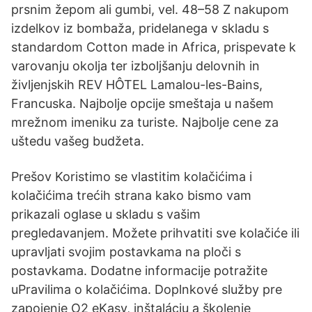
prsnim žepom ali gumbi, vel. 48–58 Z nakupom
izdelkov iz bombaža, pridelanega v skladu s
standardom Cotton made in Africa, prispevate k
varovanju okolja ter izboljšanju delovnih in
življenjskih REV HÔTEL Lamalou-les-Bains,
Francuska. Najbolje opcije smeštaja u našem
mrežnom imeniku za turiste. Najbolje cene za
uštedu vašeg budžeta.
Prešov Koristimo se vlastitim kolačićima i
kolačićima trećih strana kako bismo vam
prikazali oglase u skladu s vašim
pregledavanjem. Možete prihvatiti sve kolačiće ili
upravljati svojim postavkama na ploči s
postavkama. Dodatne informacije potražite
uPravilima o kolačićima. Doplnkové služby pre
zapojenie O2 eKasy, inštaláciu a školenie