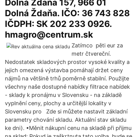
Dolná Ždaňa 157, 966 01
Dolná Ždaňa. IČO: 36 743 828
IČDPH: SK 202 233 0926.
hmagro@centrum.sk
Zatímco pěti eur za
metr čtvereční.
Nedostatek skladových prostor vysoké kvality a
jejich omezená výstavba pomáhají držet ceny
nájmů na většině trhů poměrně stabilní. Použijte
všechny naše dostupné nabídky filtrace nabídek
- sklady k pronájmu v Slovensku - na základě
vyplnění ceny, plochy a určitější lokality v
Slovensku pro Zde si můžete nastavit základní
parametry chování skladu. Aktuální stav skladu
ke dni). •Měnit nákupní cenu na skladě při přijmu
na sklad: Pokud je zaškrtnuta tato volba, bude se