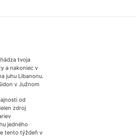
chádza tvoja
zy a nakoniec v
a juhu Libanonu.
 Sidon v Južnom
tajnosti od
ielen zdroj
ariev
ehu jedného
e tento týždeň v