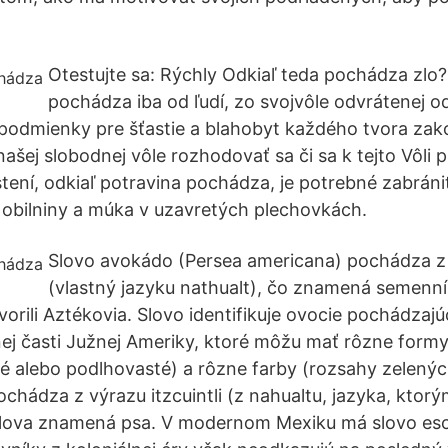
Otestujte sa: Rýchly Odkiaľ teda pochádza zlo?
pochádza iba od ľudí, zo svojvôle odvrátenej o
podmienky pre šťastie a blahobyt každého tvora zak
našej slobodnej vôle rozhodovať sa či sa k tejto Vôli 
stení, odkiaľ potravina pochádza, je potrebné zabráni
e obilniny a múka v uzavretých plechovkách.
Slovo avokádo (Persea americana) pochádza z
(vlastný jazyku nathualt), čo znamená semenní
orili Aztékovia. Slovo identifikuje ovocie pochádzaj
ej časti Južnej Ameriky, ktoré môžu mať rôzne formy
ité alebo podlhovasté) a rôzne farby (rozsahy zelený
ochádza z výrazu itzcuintli (z nahualtu, jazyka, ktor
slova znamená psa. V modernom Mexiku má slovo es