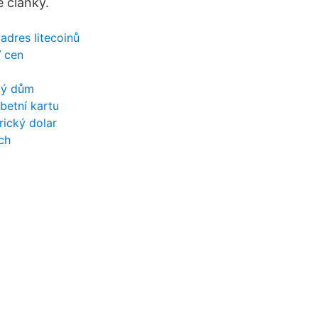
e články.
adres litecoinů
 cen
lý dům
betní kartu
ický dolar
ch