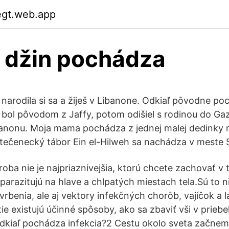
egt.web.app
 džin pochádza
 narodila si sa a žiješ v Libanone. Odkiaľ pôvodne po
 bol pôvodom z Jaffy, potom odišiel s rodinou do Ga
anonu. Moja mama pochádza z jednej malej dedinky n
ečenecký tábor Ein el-Hilweh sa nachádza v meste
oba nie je najpriaznivejšia, ktorú chcete zachovať v 
parazitujú na hlave a chlpatých miestach tela.Sú to n
rbenia, ale aj vektory infekčných chorôb, vajíčok a l
ie existujú účinné spôsoby, ako sa zbaviť vši v prieb
dkiaľ pochádza infekcia?2 Cestu okolo sveta začnem