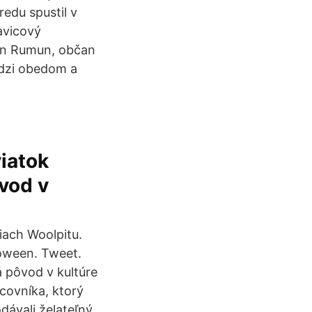
edu spustil v
avicový
den Rumun, občan
dzi obedom a
iatok
vod v
liach Woolpitu.
loween. Tweet.
 pôvod v kultúre
covníka, ktorý
dávali želateľný