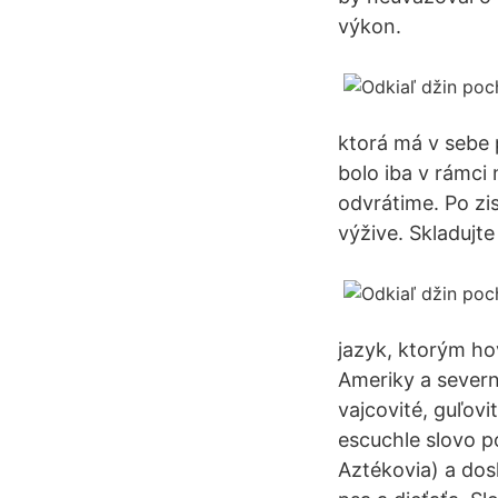
výkon.
ktorá má v sebe 
bolo iba v rámci 
odvrátime. Po zi
výžive. Skladujt
jazyk, ktorým hov
Ameriky a severn
vajcovité, guľov
escuchle slovo p
Aztékovia) a do