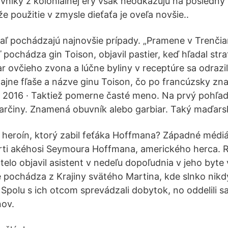
lovníky z koloniálnej éry však neodkazujú na posledn
e použitie v zmysle dieťaťa je oveľa novšie..
dkiaľ pochádzajú najnovšie prípady. „Pramene v Trenči
ľ pochádza gin Toison, objavil pastier, keď hľadal str
ar ovčieho zvona a lúčne byliny v receptúre sa odrazi
ajne fľaše a názve ginu Toison, čo po francúzsky z
3, 2016 · Taktiež pomerne časté meno. Na prvý pohľad 
rčiny. Znamená obuvník alebo garbiar. Taký maďarsk
 heroín, ktorý zabil feťáka Hoffmana? Západné médi
mrti akéhosi Seymoura Hoffmana, amerického herca. 
telo objavil asistent v nedeľu dopoľudnia v jeho byte
e pochádza z Krajiny svätého Martina, kde slnko nikdy
 Spolu s ich otcom sprevádzali dobytok, no oddelili sa
nov.