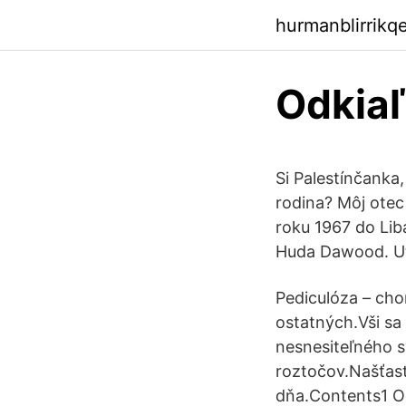
hurmanblirrikq
Odkiaľ
Si Palestínčanka,
rodina? Môj otec
roku 1967 do Lib
Huda Dawood. Ut
Pediculóza – chor
ostatných.Vši sa 
nesnesiteľného sv
roztočov.Našťast
dňa.Contents1 O