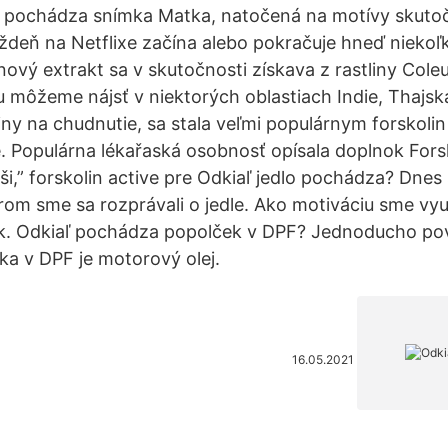
ľ pochádza snímka Matka, natočená na motívy skuto
ýždeň na Netflixe začína alebo pokračuje hneď nieko
inový extrakt sa v skutočnosti získava z rastliny Coleu
 ju môžeme nájsť v niektorých oblastiach Indie, Thajs
yliny na chudnutie, sa stala veľmi populárnym forskol
e. Populárna lékařaská osobnosť opísala doplnok Fors
ši,” forskolin active pre Odkiaľ jedlo pochádza? Dnes
orom sme sa rozprávali o jedle. Ako motiváciu sme vyu
iek. Odkiaľ pochádza popolček v DPF? Jednoducho p
a v DPF je motorový olej.
16.05.2021