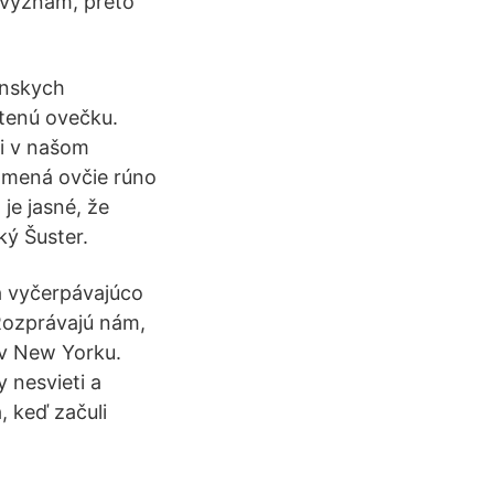
ý význam, preto
anskych
atenú ovečku.
li v našom
namená ovčie rúno
je jasné, že
ý Šuster.
á vyčerpávajúco
Rozprávajú nám,
 v New Yorku.
 nesvieti a
, keď začuli