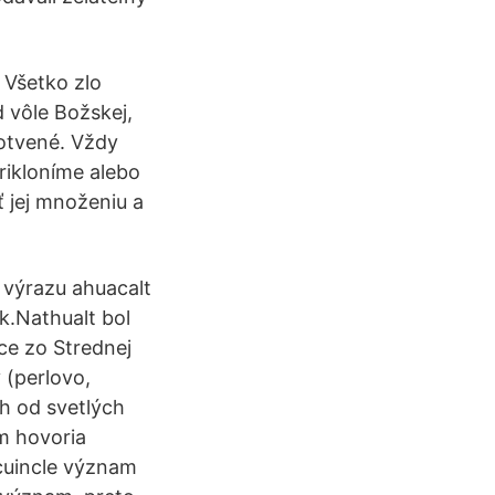
 Všetko zlo
d vôle Božskej,
otvené. Vždy
prikloníme alebo
ť jej množeniu a
 výrazu ahuacalt
k.Nathualt bol
úce zo Strednej
 (perlovo,
ch od svetlých
ým hovoria
cuincle význam