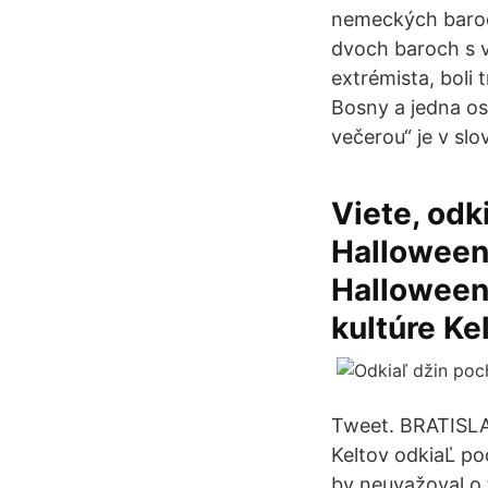
nemeckých baroch
dvoch baroch s 
extrémista, boli
Bosny a jedna o
večerou“ je v sl
Viete, odk
Halloween
Halloween,
kultúre Ke
Tweet. BRATISLAV
Keltov odkiaĽ po
by neuvažoval o 