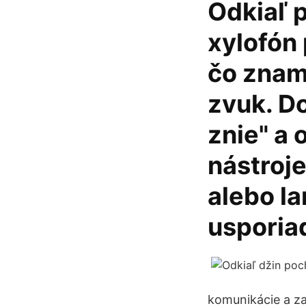
Odkiaľ 
xylofón
čo znam
zvuk. D
znie" a
nástroj
alebo la
usporia
komunikácie a zaž