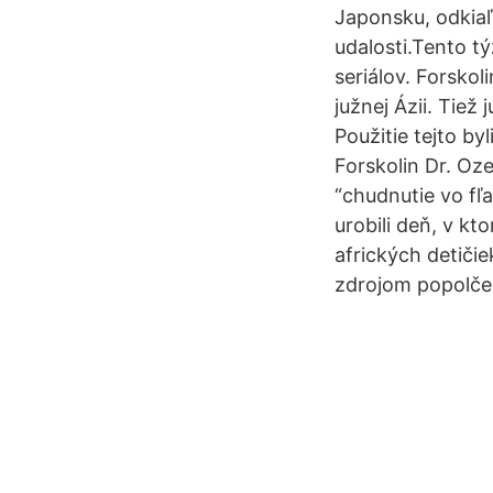
Japonsku, odkia
udalosti.Tento t
seriálov. Forskol
južnej Ázii. Tiež
Použitie tejto b
Forskolin Dr. Oz
“chudnutie vo fľa
urobili deň, v kt
afrických detič
zdrojom popolček