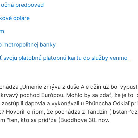
 ročná predpoveď
skové doláre
om
do metropolitnej banky
 svoju platobnú platobnú kartu do služby venmo_
ochádza „Umenie zmýva z duše Ale džin už bol vypuste
 krvavý pochod Európou. Mohlo by sa zdať, že je to 
 zostúpili dapovia a vykonávali u Phünccha Odkiaľ pr
? Hovorili o ňom, že pochádza z Tändzin ( bstan-'dz
 "ten, kto sa pridŕža (Buddhove 30. nov.