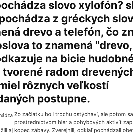
pochádza slovo xylofón? s
 pochádza z gréckych slov
ená drevo a telefón, čo 
oslova to znamená "drevo,
 odkazuje na bicie hudobn
e tvorené radom drevených
miel rôznych veľkostí
daných postupne.
Zo začiatku boli trochu ostýchaví, ale potom sa
prostredníctvom hier a pohybových aktivít zapo
ili aj kopec zábavy. Zverejnili, odkiaľ pochádzali obe