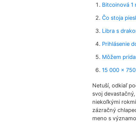
Bitcoinová 1
Čo stoja pie
Libra s drak
Prihlásenie 
Môžem pridať
15 000 x 750
Netuší, odkiaľ p
svoj devastačný,
niekoľkými rokmi
zázračný chlapec
meno s významom