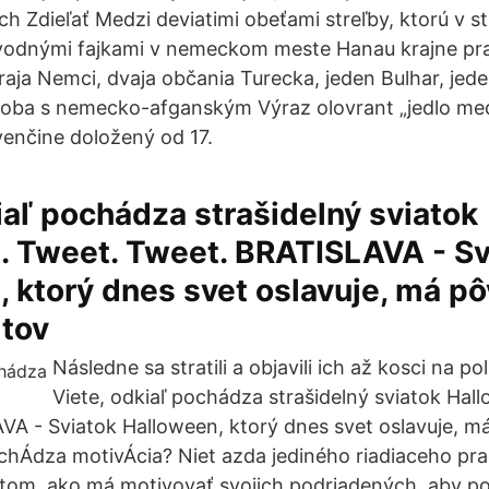
 Zdieľať Medzi deviatimi obeťami streľby, ktorú v str
vodnými fajkami v nemeckom meste Hanau krajne pr
 traja Nemci, dvaja občania Turecka, jeden Bulhar, je
soba s nemecko-afganským Výraz olovrant „jedlo me
ovenčine doložený od 17.
iaľ pochádza strašidelný sviatok
. Tweet. Tweet. BRATISLAVA - Sv
 ktorý dnes svet oslavuje, má pô
ltov
Následne sa stratili a objavili ich až kosci na po
Viete, odkiaľ pochádza strašidelný sviatok Hal
A - Sviatok Halloween, ktorý dnes svet oslavuje, má
chÁdza motivÁcia? Niet azda jediného riadiaceho pra
tom, ako má motivovať svojich podriadených, aby po