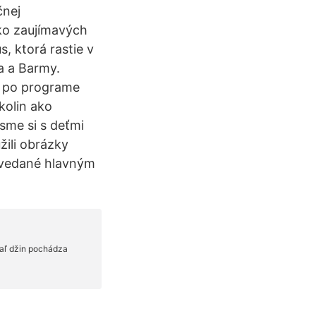
čnej
ľko zaujímavých
s, ktorá rastie v
ka a Barmy.
in po programe
kolin ako
 sme si s deťmi
žili obrázky
ovedané hlavným