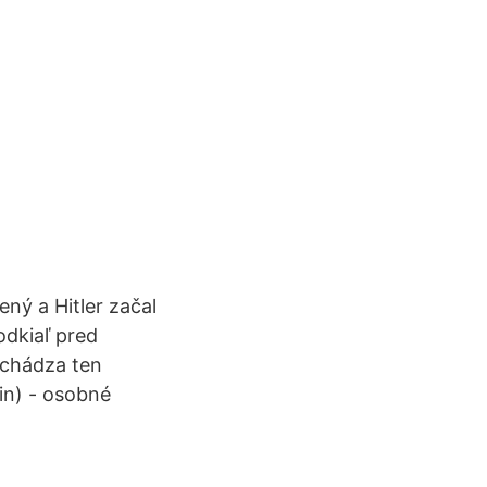
ný a Hitler začal
odkiaľ pred
ichádza ten
in) - osobné