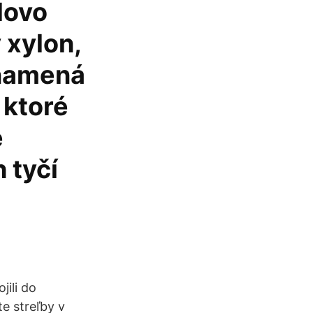
lovo
 xylon,
znamená
 ktoré
é
 tyčí
jili do
te streľby v