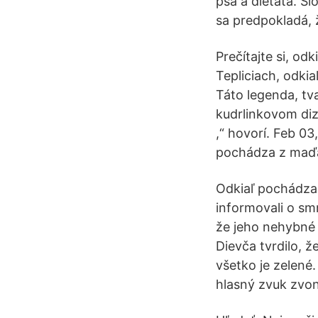
psa a dieťaťa. S
sa predpokladá, ž
Prečítajte si, o
Tepliciach, odkia
Táto legenda, tv
kudrlinkovom diz
,“ hovorí. Feb 0
pochádza z maďa
Odkiaľ pochádza
informovali o s
že jeho nehybné 
Dievča tvrdilo, ž
všetko je zelené.
hlasný zvuk zvo