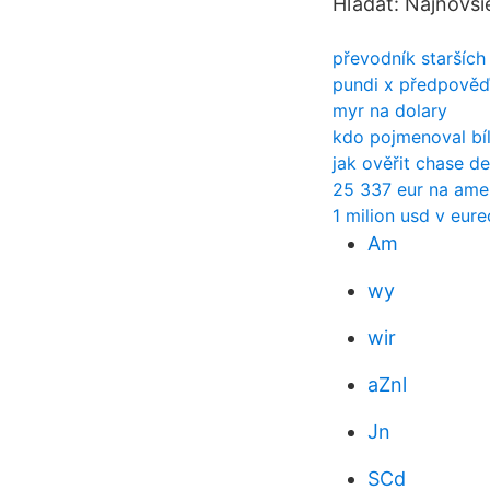
Hľadať: Najnovši
převodník starších 
pundi x předpověď
myr na dolary
kdo pojmenoval bí
jak ověřit chase de
25 337 eur na amer
1 milion usd v eure
Am
wy
wir
aZnl
Jn
SCd