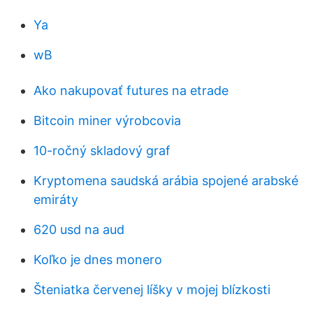
Ya
wB
Ako nakupovať futures na etrade
Bitcoin miner výrobcovia
10-ročný skladový graf
Kryptomena saudská arábia spojené arabské
emiráty
620 usd na aud
Koľko je dnes monero
Šteniatka červenej líšky v mojej blízkosti