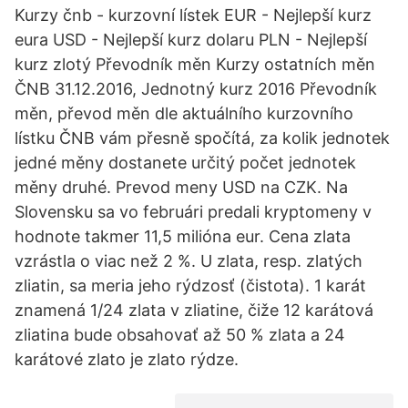
Kurzy čnb - kurzovní lístek EUR - Nejlepší kurz
eura USD - Nejlepší kurz dolaru PLN - Nejlepší
kurz zlotý Převodník měn Kurzy ostatních měn
ČNB 31.12.2016, Jednotný kurz 2016 Převodník
měn, převod měn dle aktuálního kurzovního
lístku ČNB vám přesně spočítá, za kolik jednotek
jedné měny dostanete určitý počet jednotek
měny druhé. Prevod meny USD na CZK. Na
Slovensku sa vo februári predali kryptomeny v
hodnote takmer 11,5 milióna eur. Cena zlata
vzrástla o viac než 2 %. U zlata, resp. zlatých
zliatin, sa meria jeho rýdzosť (čistota). 1 karát
znamená 1/24 zlata v zliatine, čiže 12 karátová
zliatina bude obsahovať až 50 % zlata a 24
karátové zlato je zlato rýdze.