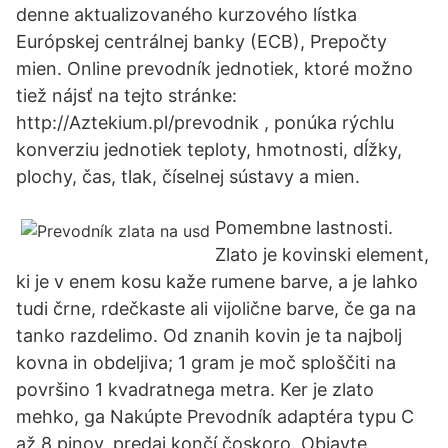
denne aktualizovaného kurzového lístka
Európskej centrálnej banky (ECB), Prepočty
mien. Online prevodník jednotiek, ktoré možno
tiež nájsť na tejto stránke:
http://Aztekium.pl/prevodnik , ponúka rýchlu
konverziu jednotiek teploty, hmotnosti, dĺžky,
plochy, čas, tlak, číselnej sústavy a mien.
Pomembne lastnosti.
Zlato je kovinski element,
ki je v enem kosu kaže rumene barve, a je lahko
tudi črne, rdečkaste ali vijolične barve, če ga na
tanko razdelimo. Od znanih kovin je ta najbolj
kovna in obdeljiva; 1 gram je moč sploščiti na
površino 1 kvadratnega metra. Ker je zlato
mehko, ga Nakúpte Prevodník adaptéra typu C
až 8 pinov, predaj končí čoskoro. Objavte