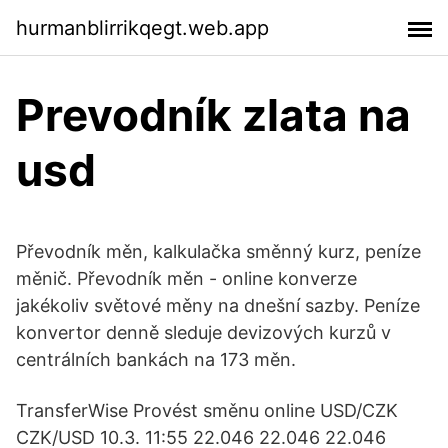
hurmanblirrikqegt.web.app
Prevodník zlata na
usd
Převodník měn, kalkulačka směnný kurz, peníze
měnič. Převodník měn - online konverze
jakékoliv světové měny na dnešní sazby. Peníze
konvertor denně sleduje devizových kurzů v
centrálních bankách na 173 měn.
TransferWise Provést směnu online USD/CZK
CZK/USD 10.3. 11:55 22.046 22.046 22.046