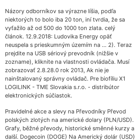
Názory odborníkov sa výrazne líšia, podľa
niektorých to bolo iba 20 ton, iní tvrdia, že sa
vyťažilo až od 500 do 1000 ton zlata. celý
článok. 12.9.2018: Ludovika Energy opäť
neuspela s prieskumným územím na … 2). Teraz
prejdite na USB sériový prevodník (nižšie v
zozname), kliknite na vlastnosti ovládača. Musí
zobrazovať 2.8.28.0 rok 2013, Ak nie je
nainštalovaný správny ovládač. Pre biofíliu X1
LOGILINK - TME Slovakia s.r.o. - distribútor
elektronických súčiastok.
Pravidelné akce a slevy na Převodníky Převod
polských zlotých na americké dolary (PLN/USD).
Grafy, běžné převody, historické směnné kurzy a
další. Dogecoin (DOGE) Na Americký dolár (USD)