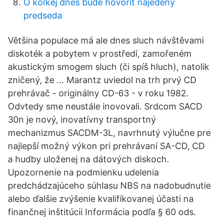
O koľkej dnes bude hovoriť najedený
predseda
Většina populace má ale dnes sluch návštěvami
diskoték a pobytem v prostředí, zamořeném
akustickým smogem sluch (či spíš hluch), natolik
zničený, že … Marantz uviedol na trh prvý CD
prehrávač - originálny CD-63 - v roku 1982.
Odvtedy sme neustále inovovali. Srdcom SACD
30n je nový, inovatívny transportný
mechanizmus SACDM-3L, navrhnutý výlučne pre
najlepší možný výkon pri prehrávaní SA-CD, CD
a hudby uloženej na dátových diskoch.
Upozornenie na podmienku udelenia
predchádzajúceho súhlasu NBS na nadobudnutie
alebo ďalšie zvýšenie kvalifikovanej účasti na
finančnej inštitúcii Informácia podľa § 60 ods.