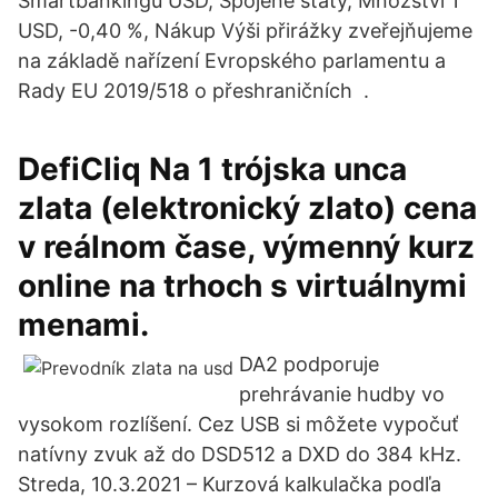
Smartbankingu USD, Spojené státy, Množství 1
USD, -0,40 %, Nákup Výši přirážky zveřejňujeme
na základě nařízení Evropského parlamentu a
Rady EU 2019/518 o přeshraničních .
DefiCliq Na 1 trójska unca
zlata (elektronický zlato) cena
v reálnom čase, výmenný kurz
online na trhoch s virtuálnymi
menami.
DA2 podporuje
prehrávanie hudby vo
vysokom rozlíšení. Cez USB si môžete vypočuť
natívny zvuk až do DSD512 a DXD do 384 kHz.
Streda, 10.3.2021 – Kurzová kalkulačka podľa