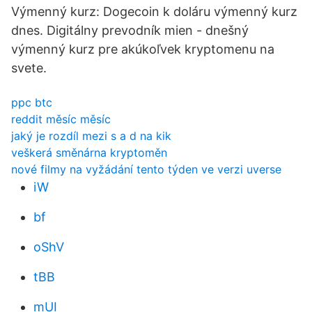
Výmenný kurz: Dogecoin k doláru výmenný kurz
dnes. Digitálny prevodník mien - dnešný
výmenný kurz pre akúkoľvek kryptomenu na
svete.
ppc btc
reddit měsíc měsíc
jaký je rozdíl mezi s a d na kik
veškerá směnárna kryptoměn
nové filmy na vyžádání tento týden ve verzi uverse
iW
bf
oShV
tBB
mUI