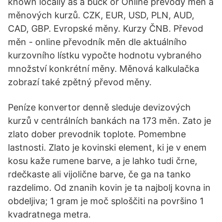
known locally as a buck or Online převody měn a
měnových kurzů. CZK, EUR, USD, PLN, AUD,
CAD, GBP. Evropské měny. Kurzy ČNB. Převod
měn - online převodník měn dle aktuálního
kurzovního lístku vypočte hodnotu vybraného
množství konkrétní měny. Měnová kalkulačka
zobrazí také zpětný převod měny.
Peníze konvertor denně sleduje devizových
kurzů v centrálních bankách na 173 měn. Zato je
zlato dober prevodnik toplote. Pomembne
lastnosti. Zlato je kovinski element, ki je v enem
kosu kaže rumene barve, a je lahko tudi črne,
rdečkaste ali vijolične barve, če ga na tanko
razdelimo. Od znanih kovin je ta najbolj kovna in
obdeljiva; 1 gram je moč sploščiti na površino 1
kvadratnega metra.