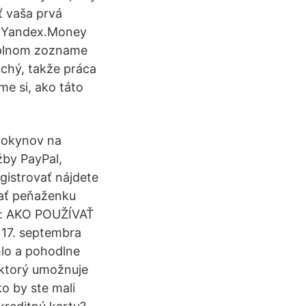
ť vaša prvá
ou Yandex.Money
 úplnom zozname
chý, takže práca
me si, ako táto
pokynov na
žby PayPal,
gistrovať nájdete
ať peňaženku
eu: AKO POUŽÍVAŤ
17. septembra
lo a pohodlne
 ktorý umožnuje
ko by ste mali