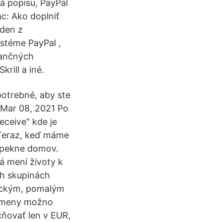
á popisu, PayPal
c: Ako doplniť
den z
stéme PayPal ,
nančných
rill a iné.
potrebné, aby ste
ľ Mar 08, 2021 Po
eceive" kde je
 Teraz, keď máme
ť pekne domov.
rá mení životy k
ch skupinách
atickým, pomalým
é meny možno
čňovať len v EUR,