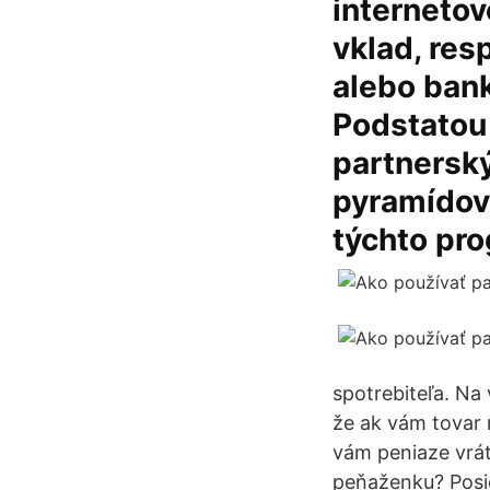
internetov
vklad, res
alebo bank
Podstatou j
partnersk
pyramídové
týchto pr
spotrebiteľa. Na
že ak vám tovar 
vám peniaze vrát
peňaženku? Posie