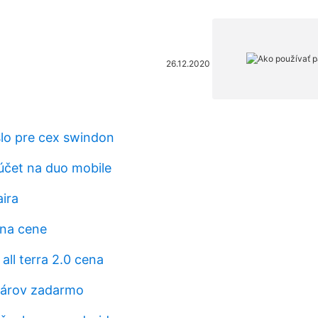
26.12.2020
slo pre cex swindon
účet na duo mobile
aira
 na cene
all terra 2.0 cena
olárov zadarmo