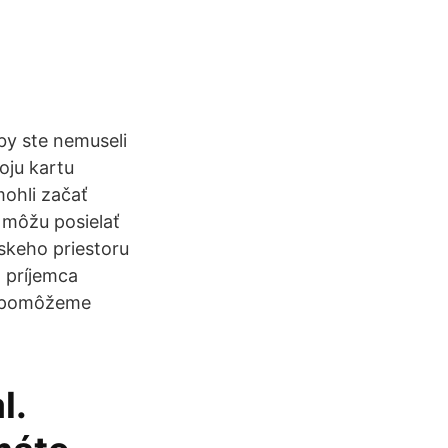
by ste nemuseli
oju kartu
mohli začať
l môžu posielať
skeho priestoru
 príjemca
ho pomôžeme
l.