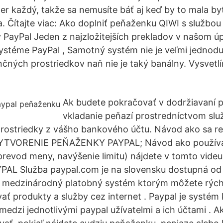
er každý, takže sa nemusíte báť aj keď by to mala by
a. Čítajte viac: Ako doplniť peňaženku QIWI s služb
 PayPal Jeden z najzložitejších prekladov v našom
ystéme PayPal , Samotný systém nie je veľmi jednodu
čných prostriedkov naň nie je taký banálny. Vysvetlí
Ak budete pokračovať v dodržiavaní 
vkladanie peňazí prostredníctvom slu
prostriedky z vášho bankového účtu. Návod ako sa re
 VYTVORENIE PEŇAŽENKY PAYPAL; Návod ako použív
 prevod meny, navýšenie limitu) nájdete v tomto vid
L Služba paypal.com je na slovensku dostupná od 
o medzinárodný platobný systém ktorým môžete rých
ať produkty a služby cez internet . Paypal je systém
medzi jednotlivými paypal užívatelmi a ich účtami . A