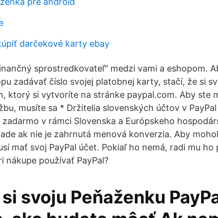
aženka pre android
e
úpiť darčekové karty ebay
"finančný sprostredkovateľ" medzi vami a eshopom. A
 zadávať číslo svojej platobnej karty, stačí, že si sv
m, ktorý si vytvoríte na stránke paypal.com. Aby ste 
užbu, musíte sa * Držitelia slovenských účtov v PayPa
h zadarmo v rámci Slovenska a Európskeho hospodár
ípade ak nie je zahrnutá menová konverzia. Aby mohol
musí mať svoj PayPal účet. Pokiaľ ho nemá, radi mu 
pri nákupe používať PayPal?
 si svoju Peňaženku PayPa