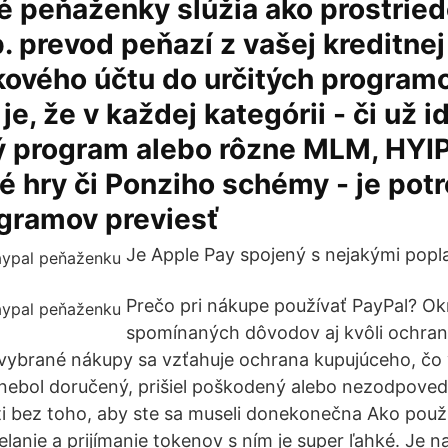
é peňaženky slúžia ako prostried
p. prevod peňazí z vašej kreditnej
ového účtu do určitých programo
e, že v každej kategórii - či už i
ý program alebo rôzne MLM, HYIP
 hry či Ponziho schémy - je pot
ogramov previesť
Je Apple Pay spojený s nejakými popl
Prečo pri nákupe používať PayPal? O
spomínaných dôvodov aj kvôli ochran
 vybrané nákupy sa vzťahuje ochrana kupujúceho, čo
nebol doručený, prišiel poškodený alebo nezodpoved
i bez toho, aby ste sa museli donekonečna Ako použ
lanie a prijímanie tokenov s ním je super ľahké. Je n