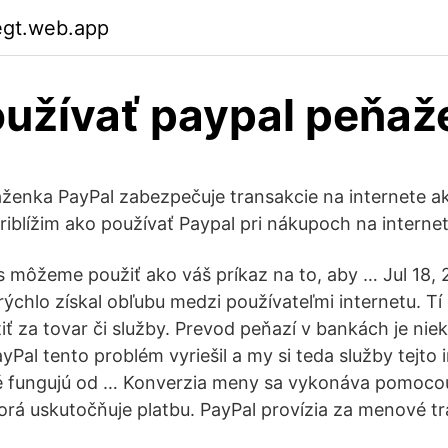
egt.web.app
užívať paypal peňaž
aženka PayPal zabezpečuje transakcie na internete 
riblížim ako používať Paypal pri nákupoch na internet
 môžeme použiť ako váš príkaz na to, aby … Jul 18, 
ýchlo získal obľubu medzi používateľmi internetu. Tí 
iť za tovar či služby. Prevod peňazí v bankách je nie
PayPal tento problém vyriešil a my si teda služby tejto 
é fungujú od … Konverzia meny sa vykonáva pomocou
orá uskutočňuje platbu. PayPal provízia za menové tra