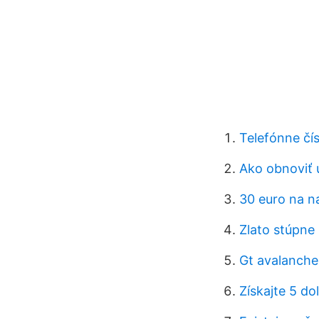
Telefónne čí
Ako obnoviť 
30 euro na n
Zlato stúpne
Gt avalanche 
Získajte 5 d