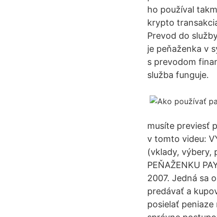
ho používal takm
krypto transakci
Prevod do služby
je peňaženka v s
s prevodom finan
služba funguje.
musíte previesť 
v tomto videu:
(vklady, výbery,
PEŇAŽENKU PAYPA
2007. Jedná sa 
predávať a kupov
posielať peniaze 