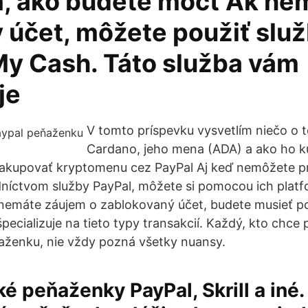
, ako budete môcť Ak ne
 účet, môžete použiť slu
My Cash. Táto služba vám
je
V tomto príspevku vysvetlím niečo o t
Cardano, jeho mena (ADA) a ako ho kú
nakupovať kryptomenu cez PayPal Aj keď nemôžete p
dníctvom služby PayPal, môžete si pomocou ich platf
emáte záujem o zablokovaný účet, budete musieť pou
špecializuje na tieto typy transakcií. Každý, kto chce 
aženku, nie vždy pozná všetky nuansy.
ké peňaženky PayPal, Skrill a iné.