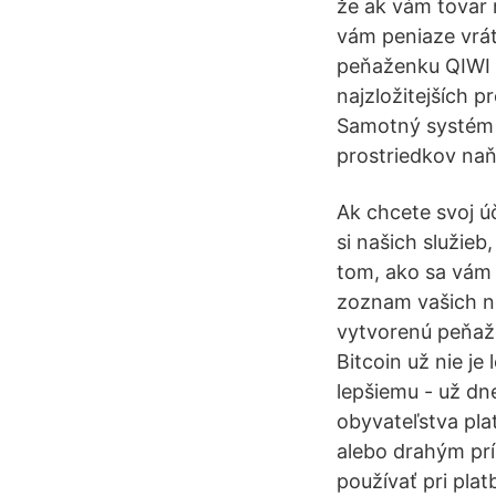
že ak vám tovar 
vám peniaze vrát
peňaženku QIWI 
najzložitejších 
Samotný systém 
prostriedkov naň 
Ak chcete svoj ú
si našich služieb
tom, ako sa vám p
zoznam vašich n
vytvorenú peňaže
Bitcoin už nie je
lepšiemu - už dn
obyvateľstva pla
alebo drahým pr
používať pri pla