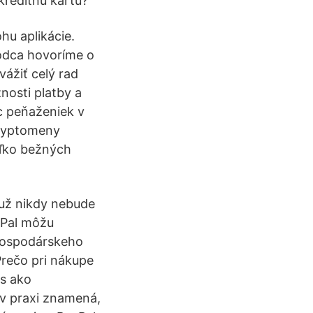
kreditnú kartu?
hu aplikácie.
vodca hovoríme o
vážiť celý rad
nosti platby a
c peňaženiek v
kryptomeny
koľko bežných
 už nikdy nebude
yPal môžu
 hospodárskeho
Prečo pri nákupe
s ako
 v praxi znamená,