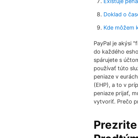
Existuje peň
Doklad o čas
Kde môžem k
PayPal je akýsi 
do každého eshopu
spárujete s účto
používať túto sl
peniaze v eurác
(EHP), a to v pr
peniaze prijať, 
vytvoriť. Prečo 
Prezrite