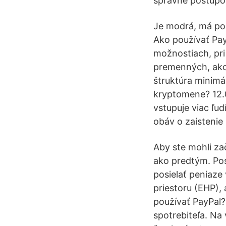
správne postupov
Je modrá, má poz
Ako používať Pay
možnostiach, pri
premenných, ako 
štruktúra minimá
kryptomene? 12.
vstupuje viac ľud
obáv o zaistenie
Aby ste mohli za
ako predtým. Pos
posielať peniaz
priestoru (EHP),
používať PayPal
spotrebiteľa. Na