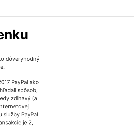
enku
ako dôveryhodný
e.
2017 PayPal ako
hľadali spôsob,
kedy zdĺhavý (a
internetovej
 služby PayPal
nsakcie je 2,