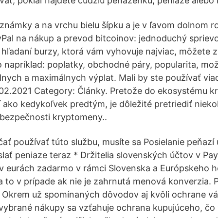
ať, pokiaľ nájdete cudziu peňaženku, peniaze alebo 
námky a na vrchu bielu šípku a je v ľavom dolnom ro
Pal na nákup a prevod bitcoinov: jednoduchý sprie
 hľadaní burzy, ktorá vám vyhovuje najviac, môžete z
napríklad: poplatky, obchodné páry, popularita, mož
lnych a maximálnych výplat. Mali by ste používať via
02.2021 Category: Články. Pretože do ekosystému 
í ako kedykoľvek predtým, je dôležité pretriediť nie
 bezpečnosti kryptomeny..
čať používať túto službu, musíte sa Posielanie peňazí
lať peniaze teraz * Držitelia slovenských účtov v Pa
e v eurách zadarmo v rámci Slovenska a Európskeho
 a to v prípade ak nie je zahrnutá menová konverzia. 
? Okrem už spomínaných dôvodov aj kvôli ochrane vá
 vybrané nákupy sa vzťahuje ochrana kupujúceho, čo