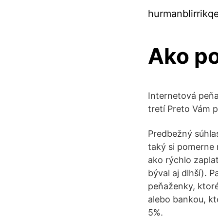
hurmanblirrikq
Ako po
Internetová peň
tretí Preto Vám p
Predbežný súhlas
taký si pomerne r
ako rýchlo zaplat
býval aj dlhší). 
peňaženky, ktor
alebo bankou, kt
5%.