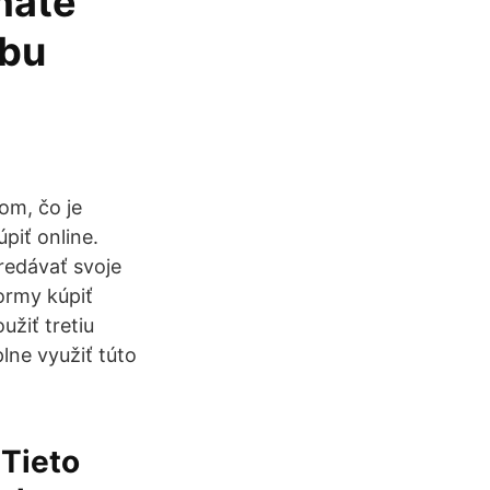
máte
žbu
om, čo je
piť online.
redávať svoje
ormy kúpiť
žiť tretiu
plne využiť túto
 Tieto