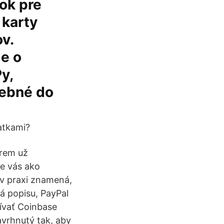
ok pre
 karty
v.
de o
y,
rebné do
atkami?
krem už
e vás ako
 v praxi znamená,
á popisu, PayPal
ívať Coinbase
avrhnutý tak, aby