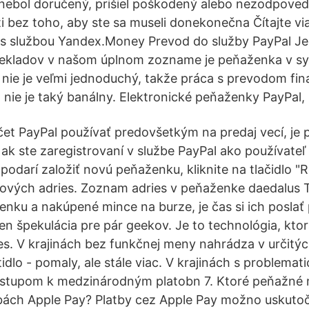
nebol doručený, prišiel poškodený alebo nezodpoved
i bez toho, aby ste sa museli donekonečna Čítajte via
s službou Yandex.Money Prevod do služby PayPal Je
prekladov v našom úplnom zozname je peňaženka v sy
nie je veľmi jednoduchý, takže práca s prevodom fi
nie je taký banálny. Elektronické peňaženky PayPal, Sk
čet PayPal používať predovšetkým na predaj vecí, je 
, ak ste zaregistrovaní v službe PayPal ako používate
odarí založiť novú peňaženku, kliknite na tlačidlo "R
ových adries. Zoznam adries v peňaženke daedalus
nku a nakúpené mince na burze, je čas si ich posla
 len špekulácia pre pár geekov. Je to technológia, kto
es. V krajinách bez funkčnej meny nahrádza v určitý
tidlo - pomaly, ale stále viac. V krajinách s problem
ístupom k medzinárodným platobn 7. Ktoré peňažn
tbách Apple Pay? Platby cez Apple Pay možno uskuto