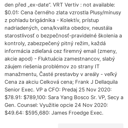
den před „ex-date“. VRT Vertiv : not available:
$0.01: Cena černého zlata vzrostla Plusy/mínusy
z pohladu brigádnika - Kolektív, prístup
nadriadených, cena/kvalita obedov, neustála
starostlivosť o bezpečnosť-pravidelné školenia a
kontroly, zabezpečený pitný režim, každá
informácia zdieľaná cez firemný email (zmeny,
akcie apod) - Fluktuácia zamestnancov, slabý
záujem riešenia problémov zo strany IT
manažmentu, Časté prestavby v areály - veľký
Cena za akciu Celková cena; Frank J Dellaquila
Senior Exec. VP a CFO: Predaj 25 Nov 2020:
$78.91: $789,100: Sara Yang Bosco Sr. VP, Secy a
Gen. Counsel: Využitie opcie 24 Nov 2020:
$49.64: $595,680: James Froedge Exec.