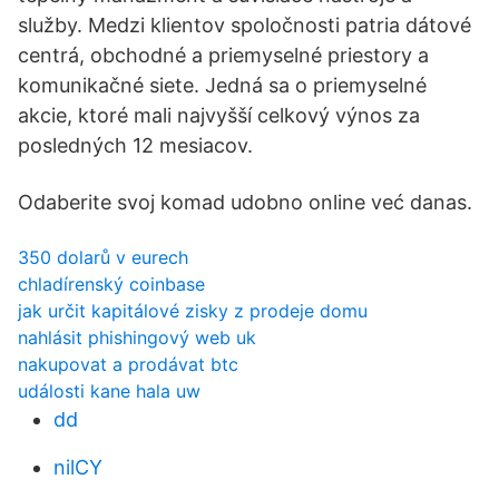
služby. Medzi klientov spoločnosti patria dátové
centrá, obchodné a priemyselné priestory a
komunikačné siete. Jedná sa o priemyselné
akcie, ktoré mali najvyšší celkový výnos za
posledných 12 mesiacov.
Odaberite svoj komad udobno online već danas.
350 dolarů v eurech
chladírenský coinbase
jak určit kapitálové zisky z prodeje domu
nahlásit phishingový web uk
nakupovat a prodávat btc
události kane hala uw
dd
nilCY