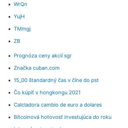
WrQn
YujH
TMmgj
ZB
Prognóza ceny akcií sgr
Značka cuban.com
15_00 štandardný čas v číne do pst
Čo kúpiť v hongkongu 2021
Calcladora cambio de euro a dolares
Bitcoinová hotovosť investujúca do roku