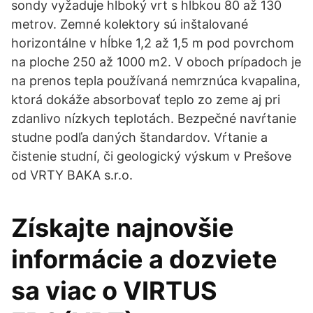
sondy vyžaduje hlboký vrt s hĺbkou 80 až 130
metrov. Zemné kolektory sú inštalované
horizontálne v hĺbke 1,2 až 1,5 m pod povrchom
na ploche 250 až 1000 m2. V oboch prípadoch je
na prenos tepla používaná nemrznúca kvapalina,
ktorá dokáže absorbovať teplo zo zeme aj pri
zdanlivo nízkych teplotách. Bezpečné navŕtanie
studne podľa daných štandardov. Vŕtanie a
čistenie studní, či geologický výskum v Prešove
od VRTY BAKA s.r.o.
Získajte najnovšie
informácie a dozviete
sa viac o VIRTUS