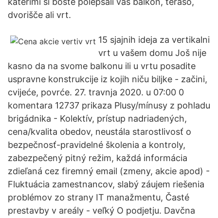
katerimi si boste polepšali vaš balkon, teraso,
dvorišče ali vrt.
15 sjajnih ideja za vertikalni
vrt u vašem domu Još nije
kasno da na svome balkonu ili u vrtu posadite
uspravne konstrukcije iz kojih niču biljke - začini,
cvijeće, povrće. 27. travnja 2020. u 07:00 0
komentara 12737 prikaza Plusy/mínusy z pohladu
brigádnika - Kolektív, prístup nadriadených,
cena/kvalita obedov, neustála starostlivosť o
bezpečnosť-pravidelné školenia a kontroly,
zabezpečený pitný režim, každá informácia
zdieľaná cez firemný email (zmeny, akcie apod) -
Fluktuácia zamestnancov, slabý záujem riešenia
problémov zo strany IT manažmentu, Časté
prestavby v areály - veľký O podjetju. Davčna