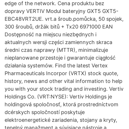
edge of the network. Cena produktu bez
dopravy VERTIV Modul bateryjny GXT5 GXT5-
EBC48VRT2UE. vrt.a šroub.pomůcka, 50 spojek,
300 šroubů, držák bitů + Tx20 6971000 EAN
Dostępność na miejscu niezbędnych i
aktualnych wersji części zamiennych skraca
średni czas naprawy (MTTR), minimalizuje
nieplanowane przestoje i gwarantuje ciągłość
działania systemów. Find the latest Vertex
Pharmaceuticals Incorpor (VRTX) stock quote,
history, news and other vital information to help
you with your stock trading and investing. Vertiv
Holdings Co. (VRT:NYSE): Vertiv Holdings je
holdingová spoločnosť, ktorá prostredníctvom
dcérskych spoločností poskytuje
elektroenergetické zariadenia, stojany a kryty,
tepelný manažment a súvisiace nástroje a